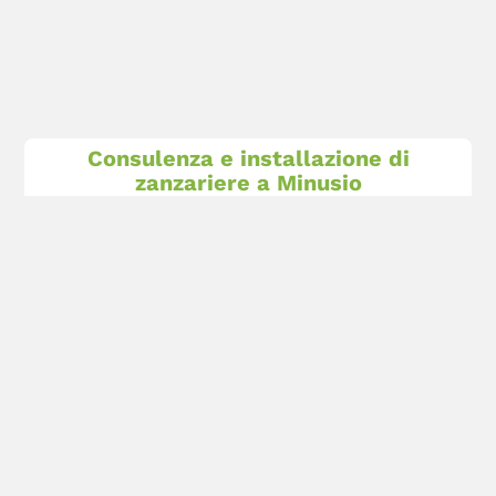
Consulenza e installazione di
zanzariere a Minusio
Siamo qui per voi a
Minusio
A
Minusio
e in tutto il Canton Ticino, offriamo un
servizio in loco come consulenza, misurazione e
installazione di tutti i prodotti di zanzariera da
parte dei nostri partner locali specializzati in
zanzariere.
Richiedi subito un’offerta non vincolante