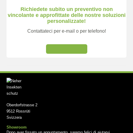
Richiedete subito un preventivo non
vincolante e approfittate delle nostre soluzioni
personalizzate!
Contattateci per e-mail o per telefono!
Contattateci ora
Oberdorfstrasse 2
9512 Rossrüti
Svizzera
Showroom
Dopo aver
fissato un appuntamento
, saremo felici di aiutarvi