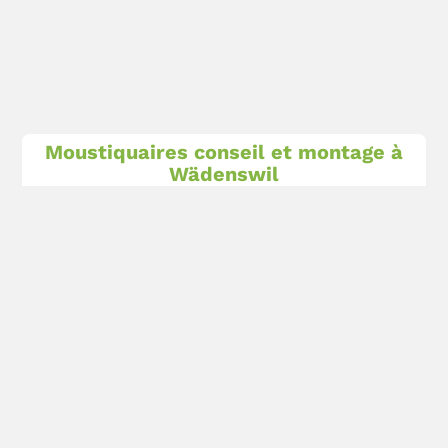
Moustiquaires conseil et montage à
Wädenswil
Nous sommes là pour vous à Wädenswil
À
Wädenswil
comme dans tout le canton de
Zurich, nous proposons un service sur place tel
que le conseil, la prise de mesures et le montage
de tous les produits de moustiquaires par nos
partenaires spécialisés locaux.
demander maintenant une offre sans engagement