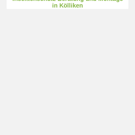
in Kölliken
Wir sind für Sie da in Kölliken
Wir bieten in
Kölliken
wie auch im ganzen Kanton
Aargau einen Vorortservice wie Beratung,
Ausmessen und Montage für sämtliche
Fliegengitter-Produkte durch unsere lokalen
Insektenschutz Fachpartner an.
jetzt unverbindliche Offerte anfordern